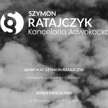
ADWOKAT SZYMON RATAJCZYK
Kancelaria Adwokacka w Kaliszu
ADRES KANCELARII:
ul. Browarna 10 62-800 Kalisz