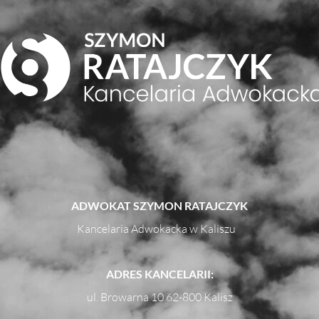
ADWOKAT SZYMON RATAJCZYK
Kancelaria Adwokacka w Kaliszu
ADRES KANCELARII:
ul. Browarna 10 62-800 Kalisz