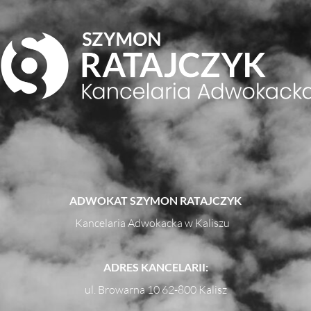
ADWOKAT SZYMON RATAJCZYK
Kancelaria Adwokacka w Kaliszu
ADRES KANCELARII:
ul. Browarna 10 62-800 Kalisz