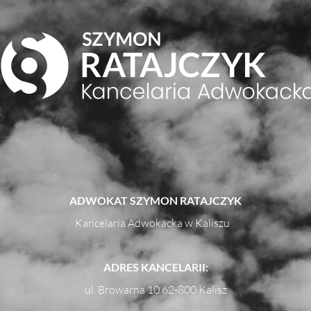
ADWOKAT SZYMON RATAJCZYK
Kancelaria Adwokacka w Kaliszu
ADRES KANCELARII:
ul. Browarna 10 62-800 Kalisz