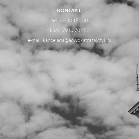
KONTAKT:
tel.: 62 50 181 50
kom.: 791 070 252
e-mail: kancelaria@adwokatratajczyk.pl