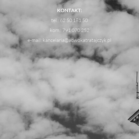
KONTAKT:
tel.: 62 50 181 50
kom.: 791 070 252
e-mail: kancelaria@adwokatratajczyk.pl