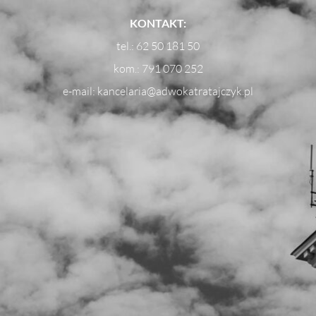
KONTAKT:
tel.: 62 50 181 50
kom.: 791 070 252
e-mail: kancelaria@adwokatratajczyk.pl