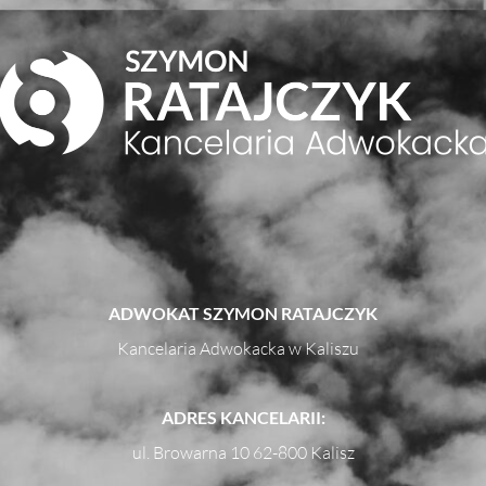
ADWOKAT SZYMON RATAJCZYK
Kancelaria Adwokacka w Kaliszu
ADRES KANCELARII:
ul. Browarna 10 62-800 Kalisz