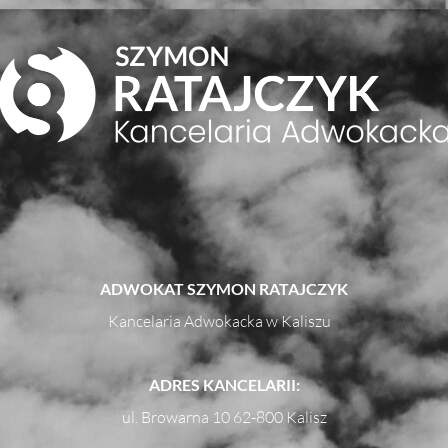
ADWOKAT SZYMON RATAJCZYK
Kancelaria Adwokacka w Kaliszu
ADRES KANCELARII:
ul. Browarna 10 62-800 Kalisz