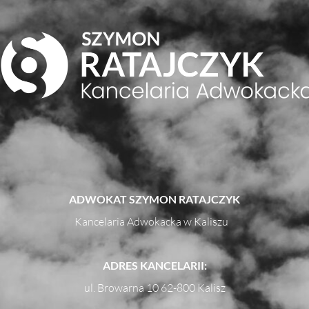
ADWOKAT SZYMON RATAJCZYK
Kancelaria Adwokacka w Kaliszu
ADRES KANCELARII:
ul. Browarna 10 62-800 Kalisz