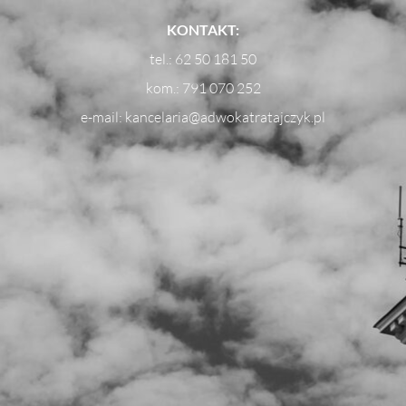
KONTAKT:
tel.: 62 50 181 50
kom.: 791 070 252
e-mail: kancelaria@adwokatratajczyk.pl