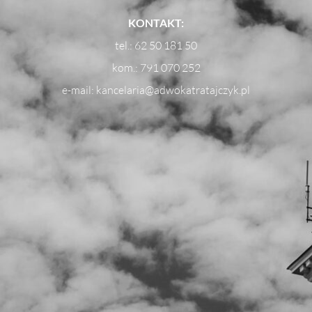
KONTAKT:
tel.: 62 50 181 50
kom.: 791 070 252
e-mail: kancelaria@adwokatratajczyk.pl