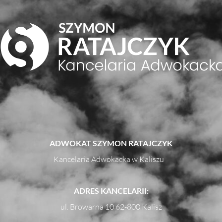
ADWOKAT SZYMON RATAJCZYK
Kancelaria Adwokacka w Kaliszu
ADRES KANCELARII:
ul. Browarna 10 62-800 Kalisz