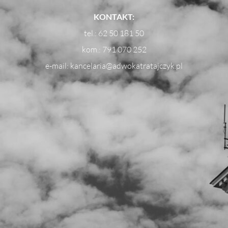
KONTAKT:
tel.: 62 50 181 50
kom.: 791 070 252
e-mail: kancelaria@adwokatratajczyk.pl