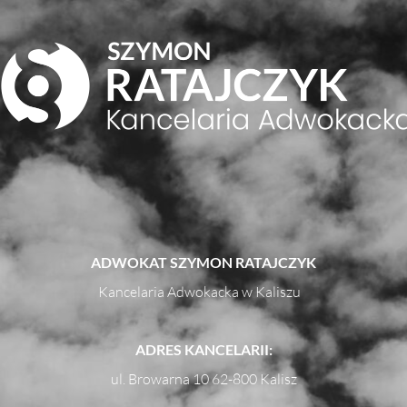
ADWOKAT SZYMON RATAJCZYK
Kancelaria Adwokacka w Kaliszu
ADRES KANCELARII:
ul. Browarna 10 62-800 Kalisz