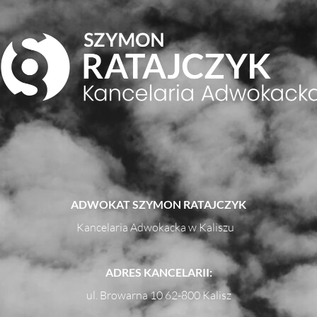
ADWOKAT SZYMON RATAJCZYK
Kancelaria Adwokacka w Kaliszu
ADRES KANCELARII:
ul. Browarna 10 62-800 Kalisz