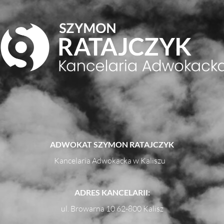
ADWOKAT SZYMON RATAJCZYK
Kancelaria Adwokacka w Kaliszu
ADRES KANCELARII:
ul. Browarna 10 62-800 Kalisz