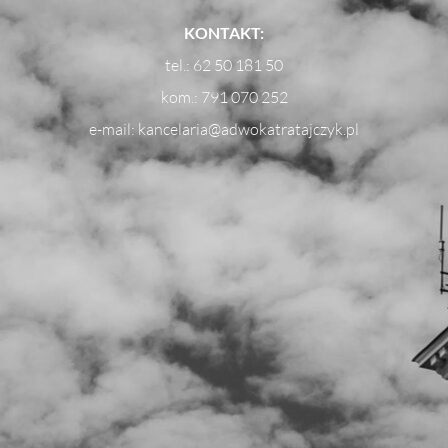
KONTAKT:
tel.: 62 50 181 50
kom.: 791 070 252
e-mail: kancelaria@adwokatratajczyk.pl