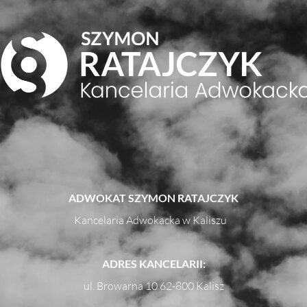
ADWOKAT SZYMON RATAJCZYK
Kancelaria Adwokacka w Kaliszu
ADRES KANCELARII:
ul. Browarna 10 62-800 Kalisz