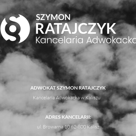
ADWOKAT SZYMON RATAJCZYK
Kancelaria Adwokacka w Kaliszu
ADRES KANCELARII:
ul. Browarna 10 62-800 Kalisz