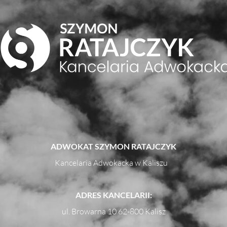
ADWOKAT SZYMON RATAJCZYK
Kancelaria Adwokacka w Kaliszu
ADRES KANCELARII:
ul. Browarna 10 62-800 Kalisz