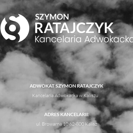
ADWOKAT SZYMON RATAJCZYK
Kancelaria Adwokacka w Kaliszu
ADRES KANCELARII:
ul. Browarna 10 62-800 Kalisz