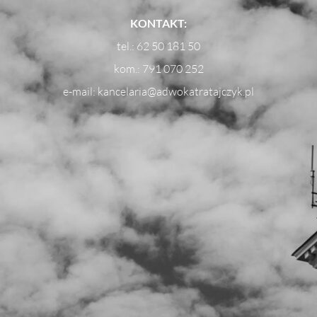
KONTAKT:
tel.: 62 50 181 50
kom.: 791 070 252
e-mail: kancelaria@adwokatratajczyk.pl