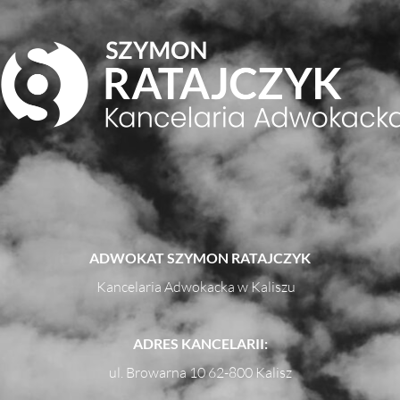
ADWOKAT SZYMON RATAJCZYK
Kancelaria Adwokacka w Kaliszu
ADRES KANCELARII:
ul. Browarna 10 62-800 Kalisz