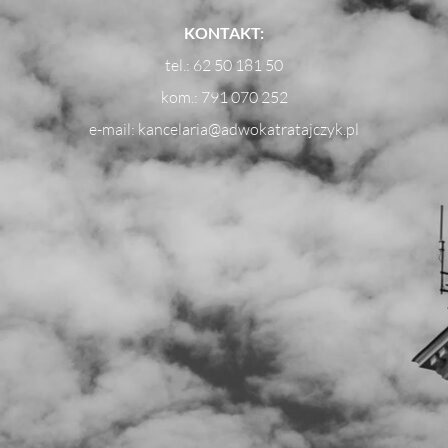
KONTAKT:
tel.: 62 50 181 50
kom.: 791 070 252
e-mail: kancelaria@adwokatratajczyk.pl